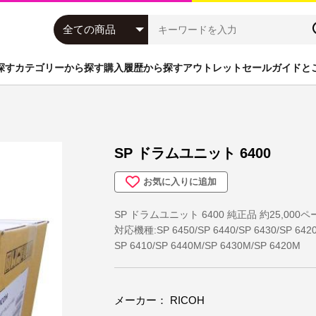
探す
カテゴリーから探す
購入履歴から探す
アウトレットセール
ガイドと
ッジ
富士フイルム
インクカートリッジ
NEC
大判インクカート
機
HP
A4モノクロ複合機
京セラミタ
プリンタオプショ
ステーショナリー(文具関連)
PC
SP ドラムユニット 6400
お気に入りに追加
SP ドラムユニット 6400 純正品 約25,000ペ
対応機種:SP 6450/SP 6440/SP 6430/SP 6420
SP 6410/SP 6440M/SP 6430M/SP 6420M
メーカー： RICOH