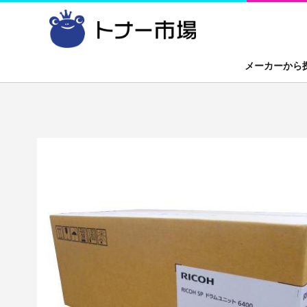
メーカーから
CANON
トナーカートリッジ
EPSON
ドラムカートリ
FUJITSU
プリンタ
OKI
A4カラー複合
その他
OA機器
デジカメ