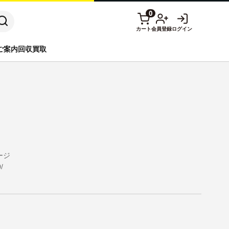
0
カート
会員登録
ログイン
ご案内
回収買取
リッジ
RICOH
CANONトナーセット
ン
brother
用紙
アウトレット
ージ
/