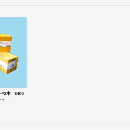
ー×2本 6400
ット