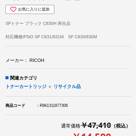
その他
OA機器
お気に入りに追加
デジカメ
SPトナー ブラック C830H 再生品
ステーショナリー(文具関連)
対応機種IPSiO SP C831/831M SP C830/830M
PC
アウトレット
メーカー： RICOH
関連カテゴリ
トナーカートリッジ
＞
リサイクル品
商品コード
R961311877308
￥47,410
通常価格
（税込）