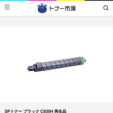
戻る
戻る
CANON
トナーカートリッジ
EPSON
ドラムカートリッジ
富士フイルム
インクカートリッジ
NEC
大判インクカートリッジ
RICOH
CANONトナーセット
FUJITSU
プリンタ
OKI
A4カラー複合機
HP
A4モノクロ複合機
京セラミタ
プリンタオプション
brother
用紙
SPトナー ブラック C830H 再生品