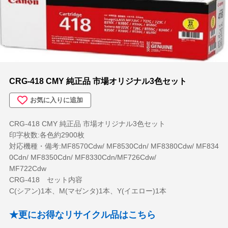
その他
OA機器
デジカメ
ステーショナリー(文具関連)
PC
CRG-418 CMY 純正品 市場オリジナル3色セット
アウトレット
お気に入りに追加
CRG-418 CMY 純正品 市場オリジナル3色セット
印字枚数:各色約2900枚
対応機種・備考:MF8570Cdw/ MF8530Cdn/ MF8380Cdw/ MF834
0Cdn/ MF8350Cdn/ MF8330Cdn/MF726Cdw/
MF722Cdw
CRG-418 セット内容
C(シアン)1本、M(マゼンタ)1本、Y(イエロー)1本
★更にお得なリサイクル品はこちら