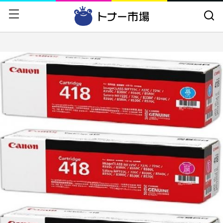
戻る
戻る
CANON
トナーカートリッジ
EPSON
ドラムカートリッジ
富士フイルム
インクカートリッジ
NEC
大判インクカートリッジ
RICOH
CANONトナーセット
FUJITSU
プリンタ
OKI
A4カラー複合機
HP
A4モノクロ複合機
京セラミタ
プリンタオプション
brother
用紙