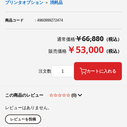
プリンタオプション
＞
消耗品
その他
OA機器
デジカメ
商品コード
4960999272474
ステーショナリー(文具関連)
￥66,880
通常価格
（税込）
PC
￥53,000
販売価格
（税込）
アウトレット
注文数
カートに入れる
この商品のレビュー
☆☆☆☆☆
(0)
レビューはありません。
レビューを投稿