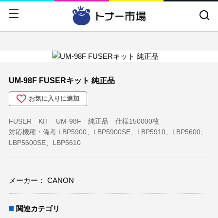
戻る
戻る
CANON
トナーカートリッジ
EPSON
ドラムカートリッジ
富士フイルム
インクカートリッジ
UM-98F FUSERキット 純正品
NEC
大判インクカートリッジ
お気に入りに追加
RICOH
CANONトナーセット
FUSER KIT UM-98F 純正品 仕様150000枚
FUJITSU
プリンタ
対応機種・備考:LBP5900、LBP5900SE、LBP5910、LBP5600、
LBP5600SE、LBP5610
OKI
A4カラー複合機
HP
A4モノクロ複合機
メーカー： CANON
京セラミタ
プリンタオプション
関連カテゴリ
brother
用紙