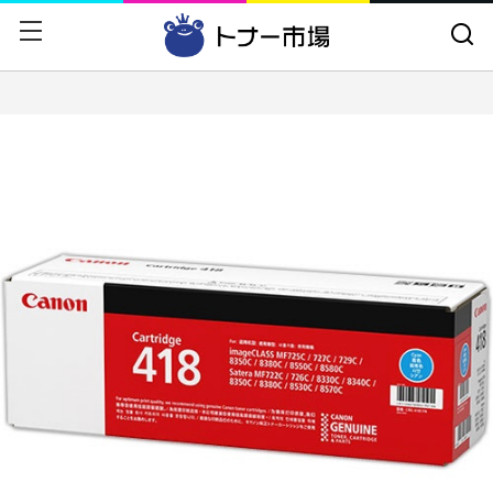
戻る
戻る
CANON
トナーカートリッジ
EPSON
ドラムカートリッジ
富士フイルム
インクカートリッジ
NEC
大判インクカートリッジ
RICOH
CANONトナーセット
FUJITSU
プリンタ
OKI
A4カラー複合機
HP
A4モノクロ複合機
京セラミタ
プリンタオプション
brother
用紙