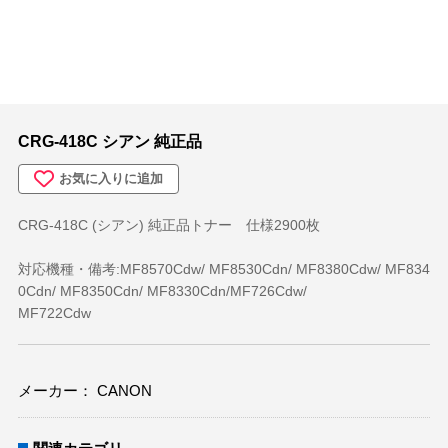
その他
OA機器
デジカメ
ステーショナリー(文具関連)
CRG-418C シアン 純正品
PC
お気に入りに追加
アウトレット
CRG-418C (シアン) 純正品トナー 仕様2900枚
対応機種・備考:MF8570Cdw/ MF8530Cdn/ MF8380Cdw/ MF834
0Cdn/ MF8350Cdn/ MF8330Cdn/MF726Cdw/
MF722Cdw
メーカー： CANON