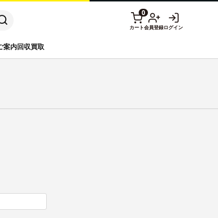
0
カート
会員登録
ログイン
ご案内
回収買取
リッジ
RICOH
CANONトナーセット
ン
brother
用紙
アウトレット