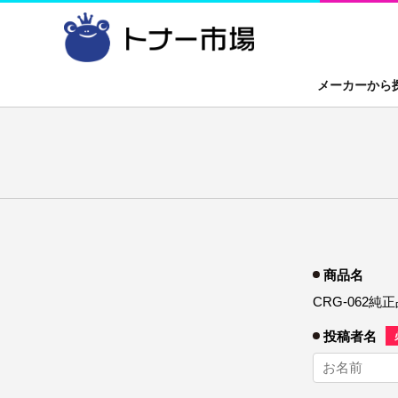
メーカーから
CANON
トナーカートリッジ
EPSON
ドラムカートリ
FUJITSU
プリンタ
OKI
A4カラー複合
その他
OA機器
デジカメ
商品名
CRG-062純正
投稿者名