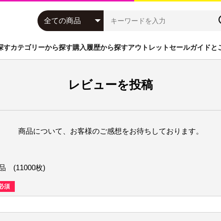
探す
カテゴリーから探す
購入履歴から探す
アウトレットセール
ガイドと
ッジ
富士フイルム
インクカートリッジ
NEC
大判インクカート
レビューを投稿
機
HP
A4モノクロ複合機
京セラミタ
プリンタオプショ
ステーショナリー(文具関連)
PC
商品について、お客様のご感想をお待ちしております。
品 (11000枚)
必須